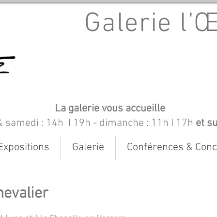
Galerie l’
La galerie vous accueille
& samedi : 14h I 19h
- dimanche : 11h I 17h
et s
Expositions
Galerie
Conférences & Conc
hevalier