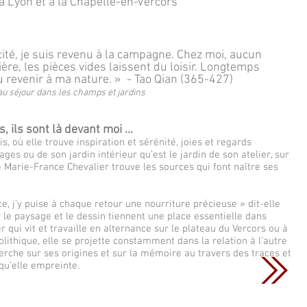
e à Lyon et à la Chapelle-en-Vercors
ité, je suis revenu à la campagne. Chez moi, aucun
e, les pièces vides laissent du loisir. Longtemps
pu revenir à ma nature. » - Tao Qian (365-427)
au séjour dans les champs et jardins
, ils sont là devant moi …
is, où elle trouve inspiration et sérénité, joies et regards
es ou de son jardin intérieur qu’est le jardin de son atelier, sur
ue Marie-France Chevalier trouve les sources qui font naître ses
e, j’y puise à chaque retour une nourriture précieuse » dit-elle
r le paysage et le dessin tiennent une place essentielle dans
 qui vit et travaille en alternance sur le plateau du Vercors ou à
olithique, elle se projette constamment dans la relation à l’autre
herche sur ses origines et sur la mémoire au travers des traces et
qu’elle empreinte.