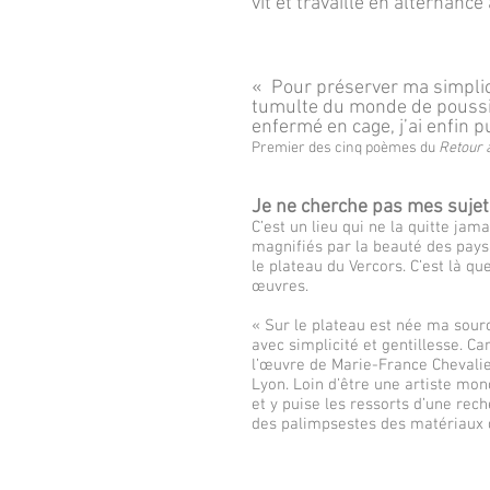
vit et travaille en alternanc
« Pour préserver ma simplic
tumulte du monde de poussièr
enfermé en cage, j’ai enfin 
Premier des cinq poèmes du
Retour 
Je ne cherche pas mes sujets
C’est un lieu qui ne la quitte jama
magnifiés par la beauté des paysag
le plateau du Vercors. C’est là q
œuvres.
« Sur le plateau est née ma sourc
avec simplicité et gentillesse. Ca
l’œuvre de Marie-France Chevalier
Lyon. Loin d’être une artiste mon
et y puise les ressorts d’une rec
des palimpsestes des matériaux 