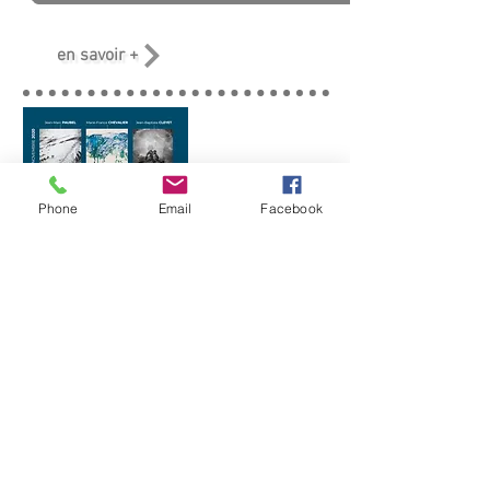
en savoir +
Phone
Email
Facebook
3 Décembre - 31 Janvier
2021
-
Saison 3,
Nature_S
"Montagnes"
Marie-France Chevalier - Jean-Marc
Paubel
-
Jean-Baptiste Cleyet
Cliquez ici pour voir le catalogue de l'exposition
en savoir +