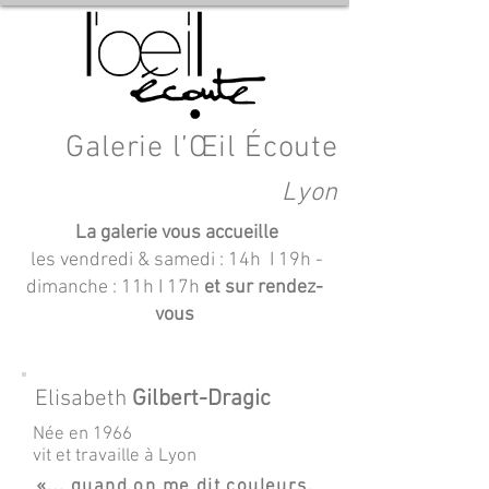
Galerie l’Œil Écoute
Lyon
La galerie vous accueille
les vendredi & samedi : 14h I 19h
-
dimanche : 11h I 17h
et sur rendez-
vous
Elisabeth
Gilbert-Dragic
Née en 1966
vit et travaille à Lyon
«... quand on me dit couleurs,