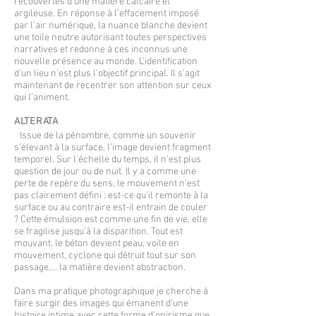
recouvertes d’une matière calcaire et
argileuse. En réponse à l’effacement imposé
par l’air numérique, la nuance blanche devient
une toile neutre autorisant toutes perspectives
narratives et redonne à ces inconnus une
nouvelle présence au monde. L’identification
d’un lieu n’est plus l’objectif principal. Il s’agit
maintenant de recentrer son attention sur ceux
qui l’animent.
ALTERATA
Issue de la pénombre, comme un souvenir
s’élevant à la surface, l’image devient fragment
temporel. Sur l’échelle du temps, il n’est plus
question de jour ou de nuit. Il y a comme une
perte de repère du sens, le mouvement n’est
pas clairement défini : est-ce qu’il remonte à la
surface ou au contraire est-il entrain de couler
? Cette émulsion est comme une fin de vie, elle
se fragilise jusqu’à la disparition. Tout est
mouvant, le béton devient peau, voile en
mouvement, cyclone qui détruit tout sur son
passage,… la matière devient abstraction.
Dans ma pratique photographique je cherche à
faire surgir des images qui émanent d’une
histoire intime avec cette forme d’onirisme que