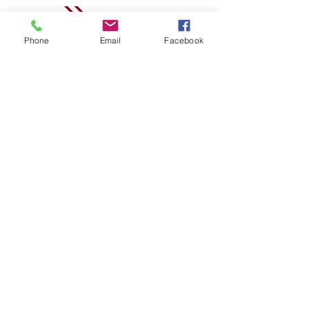
Phone
Email
Facebook
© 2021 Galerie l"Œil Écoute
Galerie l'Œil Ecoute I 3 quai Romain