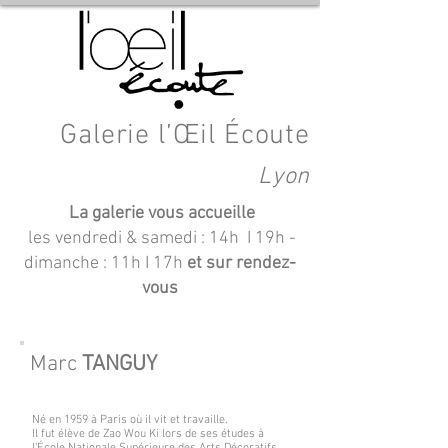
Galerie l’Œil Écoute
Lyon
La galerie vous accueille
les vendredi & samedi : 14h I 19h
-
dimanche : 11h I 17h
et sur rendez-
vous
Marc
TANGUY
Né en 1959 à Paris où il vit et travaille.
Il fut élève de Zao Wou Ki lors de ses études à