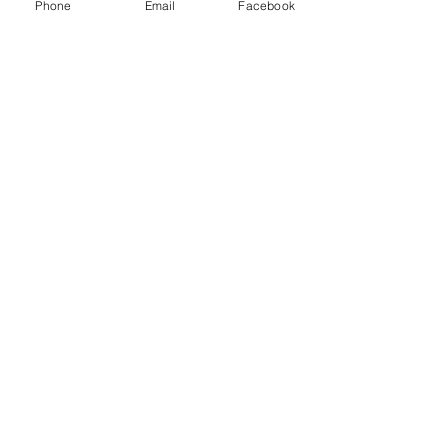
Phone
Email
Facebook
© 2021 Galerie l"Œil Écoute
Galerie l'Œil Ecoute I 3 quai Romain
Rolland I Lyon 5°
Mentions légales |
RGPD