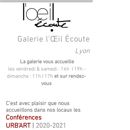
Galerie l’Œil Écoute
Lyon
La galerie vous accueille
les vendredi & samedi : 14h I 19h
-
dimanche : 11h I 17h
et sur rendez-
vous
C'est avec
plaisir
que nous
accueillons
dans nos locaux les
Conférences
URB'ART
|
2020-2021