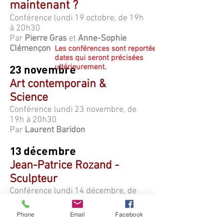
maintenant ?
Conférence lundi 19 octobre, de 19h
à 20h30
Par
Pierre Gras
et
Anne-Sophie
Clémençon
Les conférences sont reportées à des
dates qui seront précisées
ultérieurement.
23 novembre
Art contemporain &
Science
Conférence lundi 23 novembre, de
19h à 20h30
Par
Laurent Baridon
13 décembre
Jean-Patrice Rozand -
Sculpteur
Conférence lundi 14 décembre, de
19h à 20h30
Par Jean-Patrice Rozand
Phone
Email
Facebook