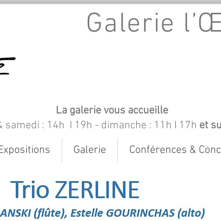
Galerie l’
La galerie vous accueille
& samedi : 14h I 19h
- dimanche : 11h I 17h
et s
Expositions
Galerie
Conférences & Conc