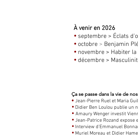
À venir en 2026
•
septembre > Éclats d
•
octobre
>
Benjamin Plé
•
novembre
> Habiter la
•
décembre
> Masculinit
Ça se passe dans la vie de nos 
•
Jean-Pierre Ruel et Maria Gu
•
Didier Ben Loulou publie un n
•
Amaury Wenger investit Vienn
•
Jean-
Patrice Rozand expose 
•
Interview d'Emmanuel Bonnard
•
Muriel Moreau et Didier Hamey