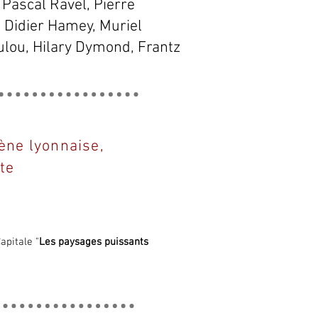
 Pascal Ravel, Pierre
, Didier Hamey, Muriel
ulou, Hilary Dymond, Frantz
ène lyonnaise,
ute
apitale "
Les paysages
puissants