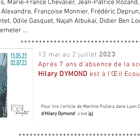
is, Marie-France Chevalier, Jean-Patrice Rozand,
s Alexandre, Françoise Monnier, Frédéric Deprun
et, Odile Gasquet, Najah Albukaï, Didier Ben Lo
Demeter …
13 mai au 2 juillet
2023
Après 7 ans d'absence de la sc
Hilary DYMOND
est à l'Œil Eco
Pour lire l'article de Martine Pullara dans Lyon C
d'Hilary Dymond
", c'est
ici