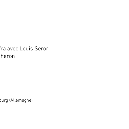
fra avec Louis Seror
Cheron
ourg (Allemagne)