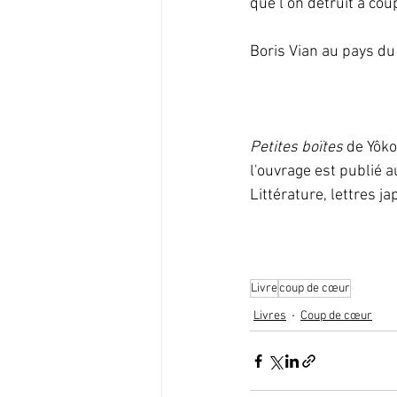
que l’on détruit à cou
Boris Vian au pays du 
Petites boïtes
 de Yôk
l'ouvrage est publié a
Littérature, lettres j
Livre
coup de cœur
Livres
Coup de cœur