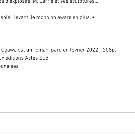
ps d’explosifs, M. Carrie et ses sculptures…
soleil levant, le mono no aware en plus. ▪
o Ogawa est un roman, paru en février 2022 - 208p.
ux éditions Actes Sud 
aponaises