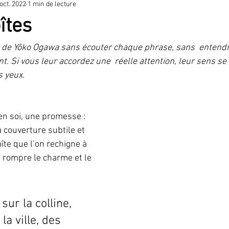
 oct. 2022
1 min de lecture
ctacle
îtes
es de Yôko Ogawa sans écouter chaque phrase, sans  entendr
nt. Si vous leur accordez une  réelle attention, leur sens se
s yeux.
 en soi, une promesse : 
 couverture subtile et 
te que l’on rechigne à 
à rompre le charme et le 
sur la colline, 
a ville, des 