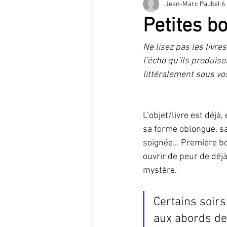
Jean-Marc Paubel
6
Témoignage
Musique
Spe
Petites bo
Ne lisez pas les livr
l’écho qu’ils produise
littéralement sous vo
L’objet/livre est déjà,
sa forme oblongue, sa
soignée… Première boî
ouvrir de peur de déj
mystère.
Certains soirs 
aux abords de l