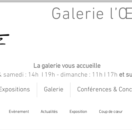
Galerie l’
La galerie vous accueille
& samedi : 14h I 19h
- dimanche : 11h I 17h
et s
Expositions
Galerie
Conférences & Conc
Evènement
Actualités
Exposition
Coup de cœur