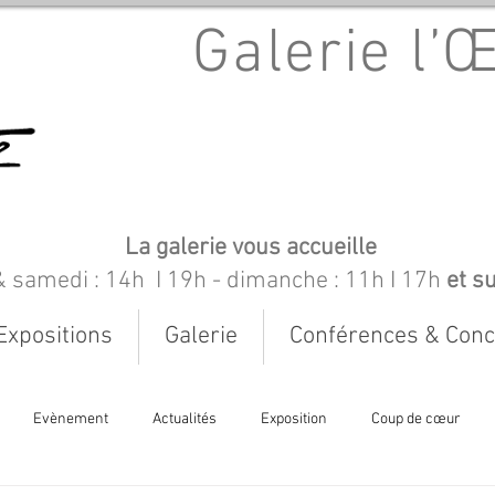
Galerie l’
La galerie vous accueille
& samedi : 14h I 19h
- dimanche : 11h I 17h
et s
Expositions
Galerie
Conférences & Conc
Evènement
Actualités
Exposition
Coup de cœur