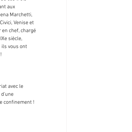
ant aux 
lena Marchetti, 
vici, Venise et 
en chef, chargé 
Xe siècle, 
ils vous ont 
! 
at avec le 
 d'une 
e confinement !  