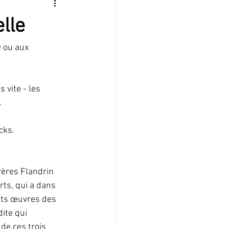
lle
 ou aux 
 vite - les 
…
cks.
rères Flandrin 
ts, qui a dans 
nts œuvres des 
dite qui 
de ces trois 