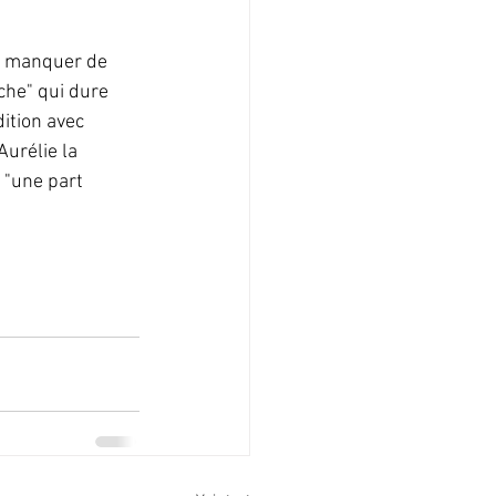
s manquer de 
che" qui dure 
ition avec 
Aurélie la 
 "une part 