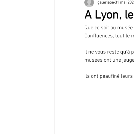
galerieoe
31 mai 202
Témoignage
Musique
Spe
A Lyon, le
Que ce soit au musée
Confluences, tout le 
Il ne vous reste qu'à 
musées ont une jauge 
Ils ont peaufiné leur