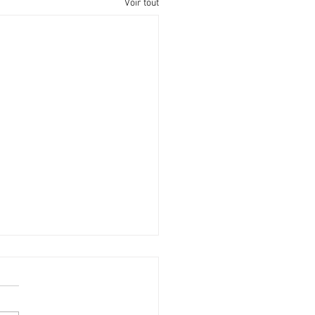
Voir tout
pproche kinky* de l’art
sion, la culture, partout et
rs ! Il faut découvrir et,