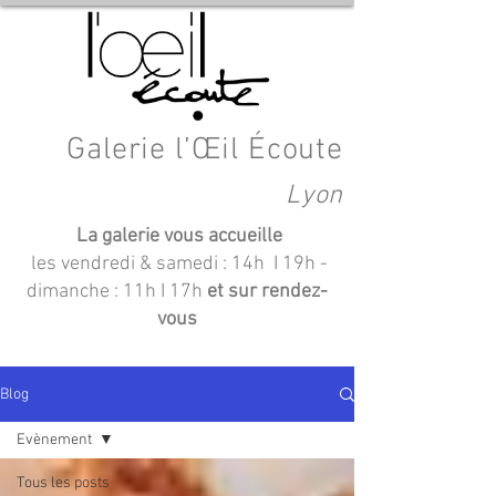
Galerie l’Œil Écoute
Lyon
La galerie vous accueille
les vendredi & samedi : 14h I 19h
-
dimanche : 11h I 17h
et sur rendez-
vous
Blog
Evènement
Tous les posts