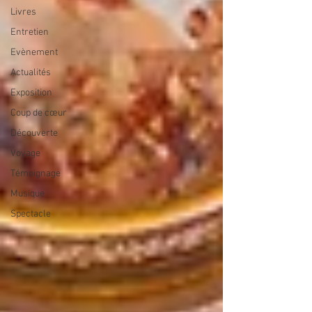
Livres
Entretien
Evènement
Actualités
Exposition
Coup de cœur
Découverte
Voyage
Témoignage
Musique
Spectacle