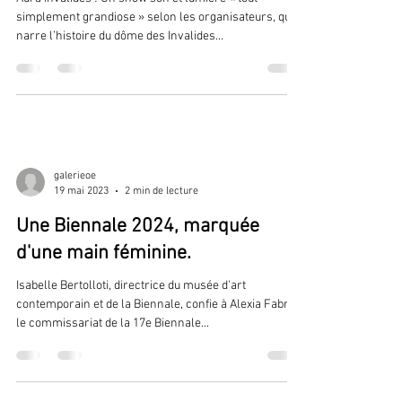
Immersion : une déambulation
nocturne et sensorielle
Aura Invalides ! Un show son et lumière « tout
simplement grandiose » selon les organisateurs, qui
narre l’histoire du dôme des Invalides...
galerieoe
19 mai 2023
2 min de lecture
Une Biennale 2024, marquée
d'une main féminine.
Isabelle Bertolloti, directrice du musée d'art
contemporain et de la Biennale, confie à Alexia Fabre
le commissariat de la 17e Biennale...